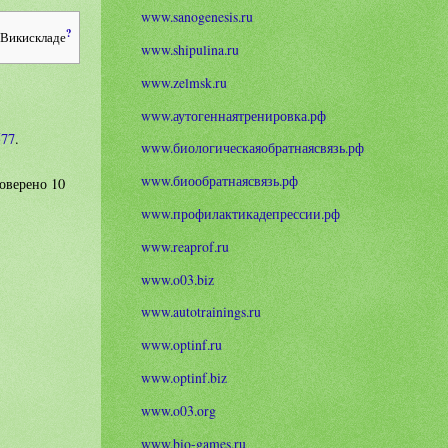
www.sanogenesis.ru
?
 Викискладе
www.shipulina.ru
www.zelmsk.ru
www.аутогеннаятренировка.рф
577
.
www.биологическаяобратнаясвязь.рф
www.биообратнаясвязь.рф
оверено 10
www.профилактикадепрессии.рф
www.reaprof.ru
www.o03.biz
www.autotrainings.ru
www.optinf.ru
www.optinf.biz
www.o03.org
www.bio-games.ru