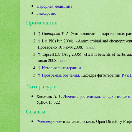
Народная медицина
Знахарство
Примечания
↑
Гончарова Т. А.
Энциклопедия лекарственных рас
↑
Lai PK (Jun 2004). «Antimicrobial and chemopreventi
Проверено 10 июля 2008.
(англ.)
↑
Tapsell LC (Aug 2006). «Health benefits of herbs and 
июля 2008.
(англ.)
↑
История фитотерапии
↑
Программа обучения
. Кафедра фитотерапии
РУД
Литература
Ковалёва Н. Г.
Лечение растениями. Очерки по фито
УДК-615.322
Ссылки
Фитотерапия
в каталоге ссылок Open Directory Proje