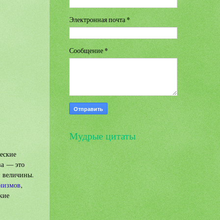
Электронная почта
*
Сообщение
*
Мудрые цитаты
еские
ва — это
й величины.
низмов
,
кие