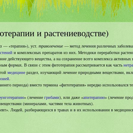
отерапии и растениеводстве)
траволечение
— «терапия»), уст.
— метод лечения различных заболев
α
астений
и комплексных препаратов из них. Методики переработки растен
ние действующего вещества, а на сохранение всего комплекса активных 
ным формах. В связи с этим фитотерапия рассматривается как часть
нетр
ятой
медицине
раздел, изучающий лечение природными веществами, вкл
озией
.
аннего периода) вместо термина «фитотерапия» нередко использовался т
фунготерапию
» (лечение
грибами
), или даже «
апитерапию
» (лечение про
веществами (минералами, частями тела животных).
певт».
Людей, разбирающихся в травах и в их использовании в медицинс