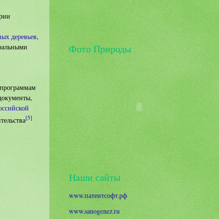
ории
и
ных деревьев
,
Фото Природы
еральными
 программам
документы,
оссийской
[5]
тельства
Наши сайты
www.патентсофт.рф
www.sanogenez.ru