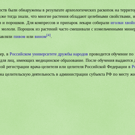
арств были обнаружены в результате археологических раскопок на террит
уже тогда знали, что многие растения обладают целебными свойствами, 
в и порошков. Для компрессов и припарок лекари собирали
иголки хвой
ем мололи. Порошок из растений часто смешивали с измельченными мин
[4]
бавляли
пивом
или
вином
.
ер, в
Российском университете дружбы народов
проводится обучение по
 для лиц, имеющих медицинское образование. После обучения выдаются 
ной регистрации врача-целителя или целителя Российской Федерации в
Р
а целительскую деятельность в администрации субъекта РФ по месту жи