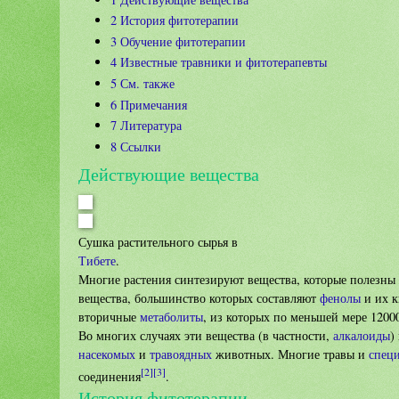
2
История фитотерапии
3
Обучение фитотерапии
4
Известные травники и фитотерапевты
5
См. также
6
Примечания
7
Литература
8
Ссылки
Действующие вещества
Сушка растительного сырья в
Тибете
.
Многие растения синтезируют вещества, которые полезны
вещества, большинство которых составляют
фенолы
и их к
вторичные
метаболиты
, из которых по меньшей мере 120
Во многих случаях эти вещества (в частности,
алкалоиды
)
насекомых
и
травоядных
животных. Многие травы и
спец
[2]
[3]
соединения
.
История фитотерапии