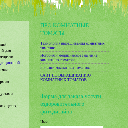
ПРО КОМНАТНЫЕ
ТОМАТЫ
Технология выращивания комнатных
аний
томатов:
ий для
История и медицинское значение
веществ
комнатных томатов:
адиционной
Болезни комнатных томатов:
ючая
САЙТ ПО ВЫРАЩИВАНИЮ
КОМНАТНЫХ ТОМАТОВ
ермин
дуктами
Форма для заказа услуги
оздоровительного
ких целях,
фитодизайна
Имя