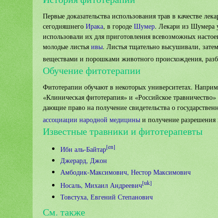
Первые доказательства использования трав в качестве лек
сегодняшнего
Ирака
, в городе
Шумер
. Лекари из Шумера 
использовали их для приготовления всевозможных настое
молодые листья
ивы
. Листья тщательно высушивали, зат
веществами и порошками животного происхождения, раз
Обучение фитотерапии
Фитотерапии обучают в некоторых университетах. Наприм
«Клиническая фитотерапия» и «Российское травничество»
дающие право на получение свидетельства о государствен
ассоциации народной медицины
и получение разрешения н
Известные травники и фитотерапевты
[en]
Ибн аль-Байтар
Джерард, Джон
Амбодик-Максимович, Нестор Максимович
[uk]
Носаль, Михаил Андреевич
Товстуха, Евгений Степанович
См. также