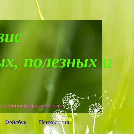
вис
х, полезных и
способности и долголетия.
Фейсбук
Психология