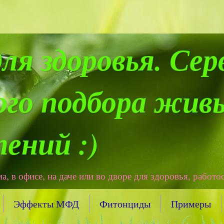
я здоровья. Сер
ого подбора живы
ений :)
 в офисе, на даче или во дворе для здоровья, работо
Эффекты МФД
Фитонциды
Примеры