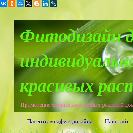
Фитодизайн дл
индивидуальн
красивых раст
Применение специальных живых растений дома,
Патенты медфитодизайна
Наш сайт