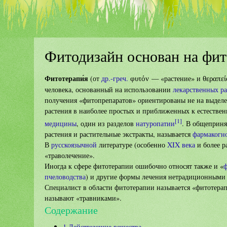
Фитодизайн основан на фит
Фитотерапи́я
(от
др.-греч.
— «растение» и
φυτόν
θεραπεί
человека, основанный на использовании
лекарственных р
получения «фитопрепаратов» ориентированы не на выделе
растения в наиболее простых и приближенных к естествен
[1]
медицины
, один из разделов
натуропатии
. В общеприн
растения и растительные экстракты, называется
фармакогн
В
русскоязычной
литературе (особенно
XIX века
и более р
«траволечение».
Иногда к сфере фитотерапии ошибочно относят также и «
пчеловодства
) и другие формы лечения нетрадиционными 
Специалист в области фитотерапии называется «фитотера
называют «травниками».
Содержание
1
Действующие вещества