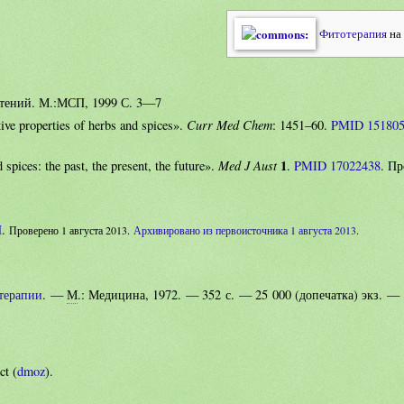
Фитотерапия
на
тений. М.:МСП, 1999 С. 3—7
Curr Med Chem
ve properties of herbs and spices».
: 1451–60.
PMID 15180
Med J Aust
1
spices: the past, the present, the future».
.
PMID 17022438
. Пр
Н
.
Проверено 1 августа 2013.
Архивировано из первоисточника 1 августа 2013
.
терапии
. —
М
.: Медицина, 1972. — 352 с. —
25 000 (допечатка) экз.
—
ct (
dmoz
).